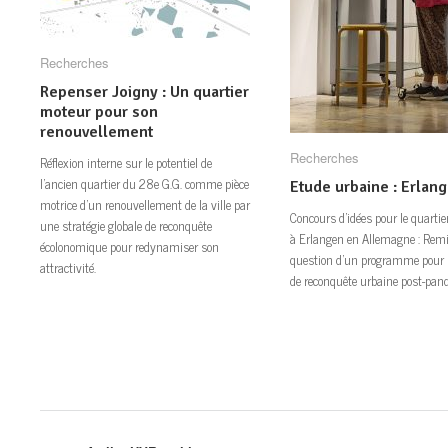
Recherches
Recherches
Repenser Joigny : Un quartier
Repenser Joigny : Un quartier moteur
moteur pour son
pour son renouvellement
renouvellement
Recherches
Recherches
Réflexion interne sur le potentiel de
l’ancien quartier du 28e G.G. comme pièce
Etude urbaine : Erlan
Etude urbaine : Erlan
motrice d’un renouvellement de la ville par
Concours d’idées pour le quartie
une stratégie globale de reconquête
à Erlangen en Allemagne : Rem
écolonomique pour redynamiser son
question d’un programme pour 
attractivité.
de reconquête urbaine post-pa