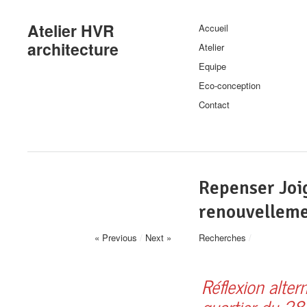
Atelier HVR
Accueil
architecture
Atelier
Equipe
Eco-conception
Contact
Repenser Joi
renouvellem
« Previous
/
Next »
Recherches
/
Réflexion altern
quartier du 28