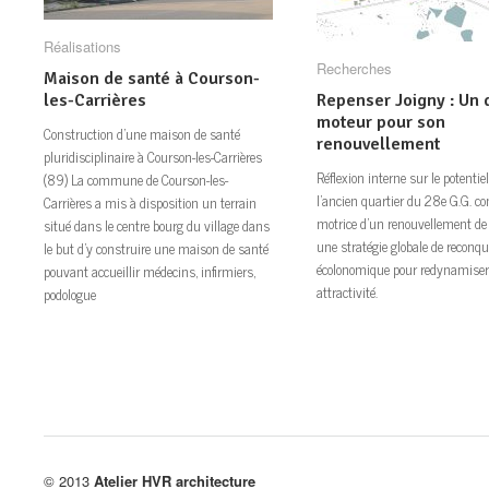
Réalisations
Réalisations
Recherches
Recherches
Maison de santé à Courson-
Maison de santé à Courson-
les-Carrières
les-Carrières
Repenser Joigny : Un 
Repenser Joigny : Un 
moteur pour son
pour son renouvellem
Construction d’une maison de santé
renouvellement
pluridisciplinaire à Courson-les-Carrières
Réflexion interne sur le potentie
(89) La commune de Courson-les-
l’ancien quartier du 28e G.G. 
Carrières a mis à disposition un terrain
motrice d’un renouvellement de l
situé dans le centre bourg du village dans
une stratégie globale de reconqu
le but d’y construire une maison de santé
écolonomique pour redynamiser
pouvant accueillir médecins, infirmiers,
attractivité.
podologue
© 2013
Atelier HVR architecture