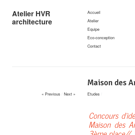
Atelier HVR
Accueil
architecture
Atelier
Equipe
Eco-conception
Contact
Maison des A
« Previous
/
Next »
Etudes
/
Concours d’idé
Maison des Ar
3ème place//