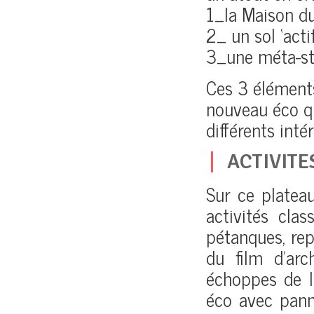
1_la Maison du
2_ un sol ‘acti
3_une méta-str
Ces 3 éléments
nouveau éco qu
différents inté
ACTIVITE
Sur ce plateau
activités clas
pétanques, rep
du film d’arc
échoppes de l’
éco avec pann