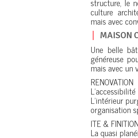
structure, le 
culture archit
mais avec conv
MAISON 
Une belle bâti
généreuse pou
mais avec un v
RENOVATION
L’accessibilit
L’intérieur pu
organisation s
ITE & FINITIO
La quasi planéi