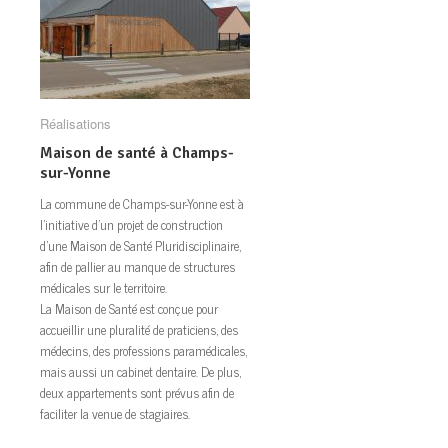
Réalisations
Réalisations
Maison de santé à Champs-
Maison de santé à Champs-
sur-Yonne
sur-Yonne
La commune de Champs-sur-Yonne est à
l’initiative d’un projet de construction
d’une Maison de Santé Pluridisciplinaire,
afin de pallier au manque de structures
médicales sur le territoire.
La Maison de Santé est conçue pour
accueillir une pluralité de praticiens, des
médecins, des professions paramédicales,
mais aussi un cabinet dentaire. De plus,
deux appartements sont prévus afin de
faciliter la venue de stagiaires.