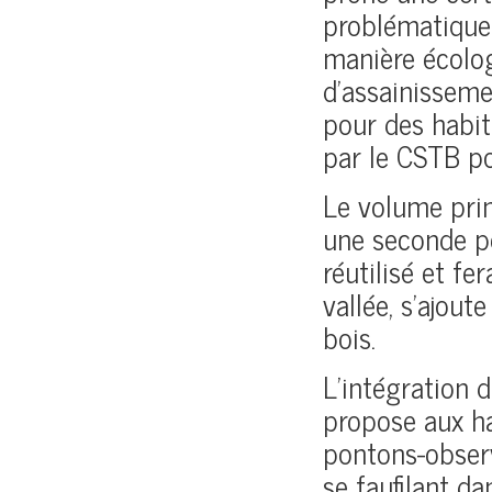
problématique 
manière écolog
d’assainisseme
pour des habit
par le CSTB p
Le volume prin
une seconde pe
réutilisé et fe
vallée, s’ajout
bois.
L’intégration da
propose aux ha
pontons-observ
se faufilant da